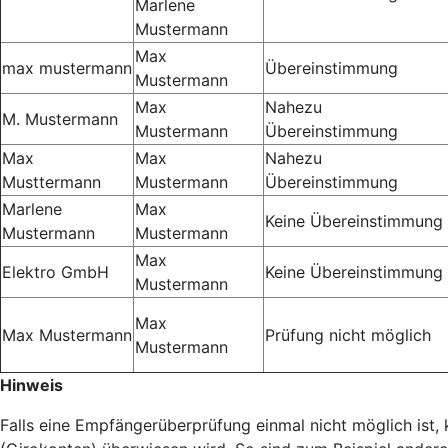
Marlene
Mustermann
Max
max mustermann
Übereinstimmung
Mustermann
Max
Nahezu
M. Mustermann
Mustermann
Übereinstimmung
Max
Max
Nahezu
Musttermann
Mustermann
Übereinstimmung
Marlene
Max
Keine Übereinstimmung
Mustermann
Mustermann
Max
Elektro GmbH
Keine Übereinstimmung
Mustermann
Max
Max Mustermann
Prüfung nicht möglich
Mustermann
Hinweis
Falls eine Empfängerüberprüfung einmal nicht möglich ist