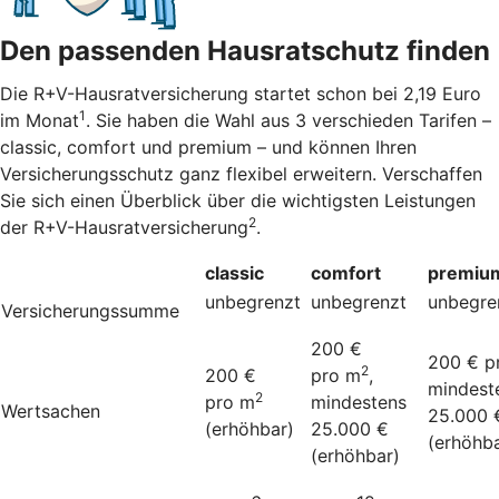
Den passenden Hausratschutz finden
Die R+V-Hausratversicherung startet schon bei 2,19 Euro
1
im Monat
. Sie haben die Wahl aus 3 verschieden Tarifen –
classic, comfort und premium – und können Ihren
Versicherungsschutz ganz flexibel erweitern. Verschaffen
Sie sich einen Überblick über die wichtigsten Leistungen
2
der R+V-Hausratversicherung
.
classic
comfort
premiu
unbegrenzt
unbegrenzt
unbegre
Versicherungssumme
200 €
200 € p
2
200 €
pro m
,
mindest
2
pro m
mindestens
Wertsachen
25.000 
(erhöhbar)
25.000 €
(erhöhba
(erhöhbar)