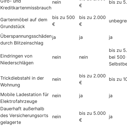
Giro- und
nein
bis zu 5
€
Kreditkartenmissbrauch
bis zu 500
bis zu 2.000
Gartenmöbel auf dem
unbegre
€
€
Grundstück
Überspannungsschäden
ja
ja
ja
durch Blitzeinschlag
bis zu 5
Eindringen von
nein
nein
bei 500
Niederschlägen
Selbstbe
bis zu 2.000
Trickdiebstahl in der
nein
bis zu 1
€
Wohnung
Mobile Ladestation für
nein
ja
ja
Elektrofahrzeuge
Dauerhaft außerhalb
bis zu 5.000
des Versicherungsorts
nein
ja
€
gelagerte