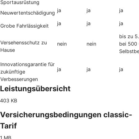
Sportausrüstung
ja
ja
ja
Neuwertentschädigung
ja
ja
ja
Grobe Fahrlässigkeit
bis zu 5
Versehensschutz zu
nein
nein
bei 500
Hause
Selbstbe
Innovationsgarantie für
ja
ja
ja
zukünftige
Verbesserungen
Leistungsübersicht
403 KB
Versicherungsbedingungen classic-
Tarif
1 MB