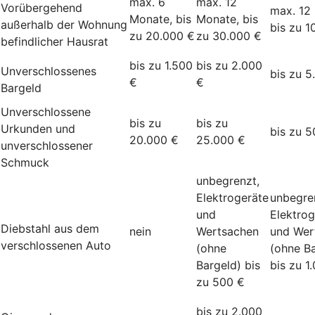
max. 6
max. 12
Vorübergehend
max. 12
Monate, bis
Monate, bis
außerhalb der Wohnung
bis zu 1
zu 20.000 €
zu 30.000 €
befindlicher Hausrat
bis zu 1.500
bis zu 2.000
Unverschlossenes
bis zu 5
€
€
Bargeld
Unverschlossene
bis zu
bis zu
Urkunden und
bis zu 5
20.000 €
25.000 €
unverschlossener
Schmuck
unbegrenzt,
Elektrogeräte
unbegre
und
Elektrog
Diebstahl aus dem
nein
Wertsachen
und Wer
verschlossenen Auto
(ohne
(ohne Ba
Bargeld) bis
bis zu 1
zu 500 €
bis zu 2.000